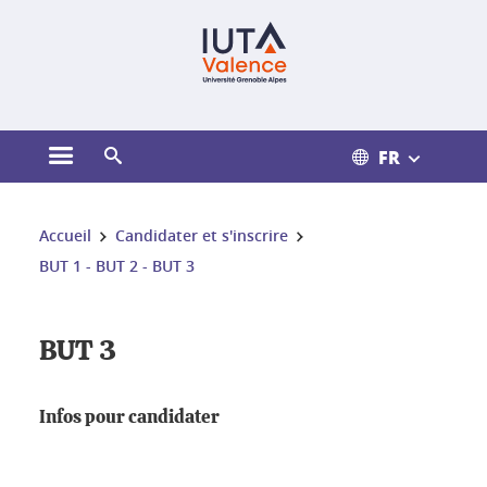
Gestion des cookies
FR
Ouvrir le menu principal
Ouvrir le moteur de recherche
Vous êtes ici :
Accueil
Candidater et s'inscrire
BUT 1 - BUT 2 - BUT 3
BUT 3
Infos pour candidater