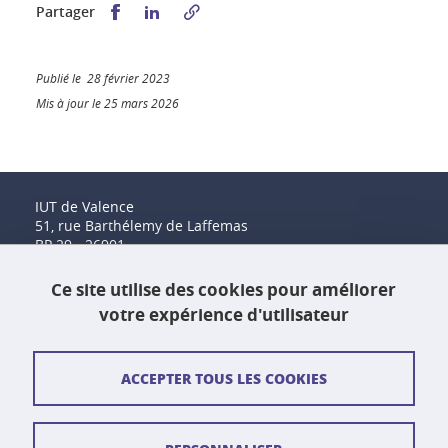
Partager sur Facebook
Partager sur LinkedIn
Partager
Publié le 28 février 2023
Mis à jour le 25 mars 2026
IUT de Valence
51, rue Barthélemy de Laffemas
BP 29 - 26901
Valence Cedex 9
Tél. : 04 75 41 88 00
Ce site utilise des cookies pour améliorer
Fax : 04 75 41 88 44
votre expérience d'utilisateur
Contact et plan d'accès
ACCEPTER TOUS LES COOKIES
Plan du site