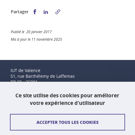
Partager sur Facebook
Partager sur LinkedIn
Partager
Publié le 20 janvier 2017
Mis à jour le 11 novembre 2025
IUT de Valence
51, rue Barthélemy de Laffemas
BP 29 - 26901
Valence Cedex 9
Tél. : 04 75 41 88 00
Ce site utilise des cookies pour améliorer
Fax : 04 75 41 88 44
votre expérience d'utilisateur
Contact et plan d'accès
ACCEPTER TOUS LES COOKIES
Plan du site