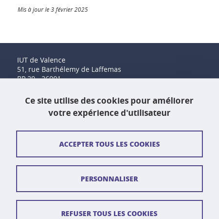
Mis à jour le 3 février 2025
IUT de Valence
51, rue Barthélemy de Laffemas
BP 29 - 26901
Valence Cedex 9
Tél. : 04 75 41 88 00
Ce site utilise des cookies pour améliorer
Fax : 04 75 41 88 44
votre expérience d'utilisateur
Contact et plan d'accès
ACCEPTER TOUS LES COOKIES
Plan du site
PERSONNALISER
Crédits
Mentions légales
REFUSER TOUS LES COOKIES
Données personnelles