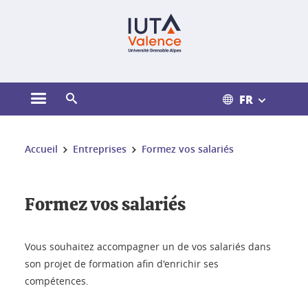
Gestion des cookies
FR
Ouvrir le menu principal
Ouvrir le moteur de recherche
Vous êtes ici :
Accueil
Entreprises
Formez vos salariés
Formez vos salariés
Vous souhaitez accompagner un de vos salariés dans
son projet de formation afin d'enrichir ses
compétences.