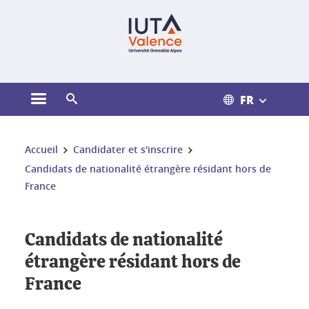
Gestion des cookies
FR
Ouvrir le menu principal
Ouvrir le moteur de recherche
Vous êtes ici :
Accueil
Candidater et s'inscrire
Candidats de nationalité étrangère résidant hors de
France
Candidats de nationalité
étrangère résidant hors de
France