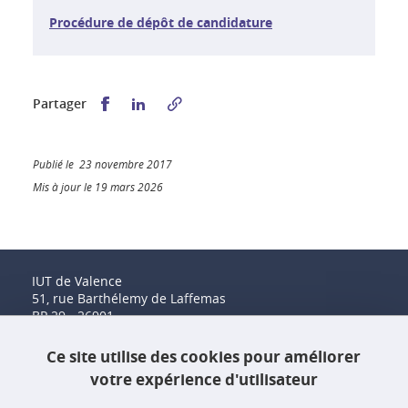
Procédure de dépôt de candidature
Partager sur Facebook
Partager sur LinkedIn
Partager
Publié le 23 novembre 2017
Mis à jour le 19 mars 2026
IUT de Valence
51, rue Barthélemy de Laffemas
BP 29 - 26901
Valence Cedex 9
Tél. : 04 75 41 88 00
Ce site utilise des cookies pour améliorer
Fax : 04 75 41 88 44
votre expérience d'utilisateur