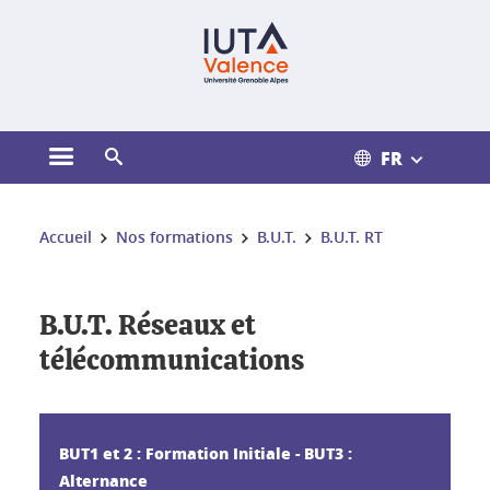
Gestion des cookies
FR
Ouvrir le menu principal
Ouvrir le moteur de recherche
Vous êtes ici :
Accueil
Nos formations
B.U.T.
B.U.T. RT
B.U.T. Réseaux et
télécommunications
BUT1 et 2 : Formation Initiale - BUT3 :
Alternance