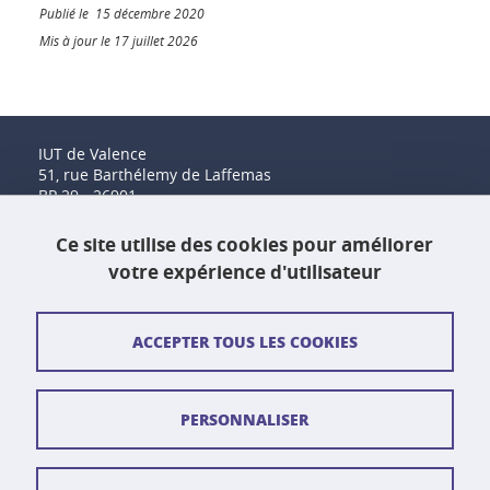
Publié le 15 décembre 2020
Mis à jour le 17 juillet 2026
IUT de Valence
51, rue Barthélemy de Laffemas
BP 29 - 26901
Valence Cedex 9
Tél. : 04 75 41 88 00
Ce site utilise des cookies pour améliorer
Fax : 04 75 41 88 44
votre expérience d'utilisateur
Contact et plan d'accès
ACCEPTER TOUS LES COOKIES
Plan du site
PERSONNALISER
Crédits
Mentions légales