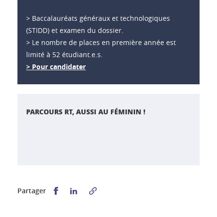
> Baccalauréats généraux et technologiques
(STIDD) et examen du dossier.
> Le nombre de places en première année est
limité à 52 étudiant.e.s.
> Pour candidater
PARCOURS RT, AUSSI AU FÉMININ !
Partager sur Facebook
Partager sur LinkedIn
Partager