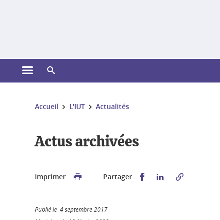
Gestion des cookies
Ouvrir le menu principal
Ouvrir le moteur de recherche
Vous êtes ici :
Accueil
L'IUT
Actualités
Actus archivées
Partager sur Faceb
Partager sur L
Imprimer
Partager
Publié le 4 septembre 2017