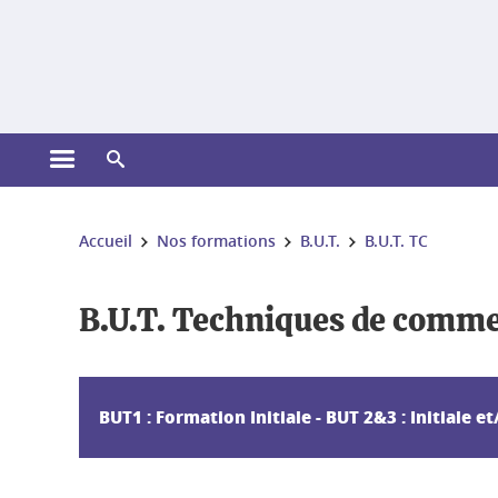
Gestion des cookies
Ouvrir le menu principal
Ouvrir le moteur de recherche
Vous êtes ici :
Accueil
Nos formations
B.U.T.
B.U.T. TC
B.U.T. Techniques de comme
BUT1 : Formation Initiale - BUT 2&3 : Initiale e