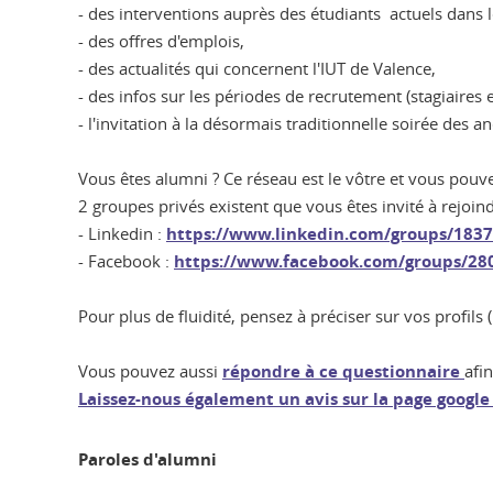
- des interventions auprès des étudiants actuels dans 
- des offres d'emplois,
- des actualités qui concernent l'IUT de Valence,
- des infos sur les périodes de recrutement (stagiaires et
- l'invitation à la désormais traditionnelle soirée des an
Vous êtes alumni ? Ce réseau est le vôtre et vous pouvez
2 groupes privés existent que vous êtes invité à rejoi
- Linkedin :
https://www.linkedin.com/groups/1837
- Facebook :
https://www.facebook.com/groups/28
Pour plus de fluidité, pensez à préciser sur vos profils 
Vous pouvez aussi
répondre à ce questionnaire
afi
Laissez-nous également un avis sur la page google 
Paroles d'alumni