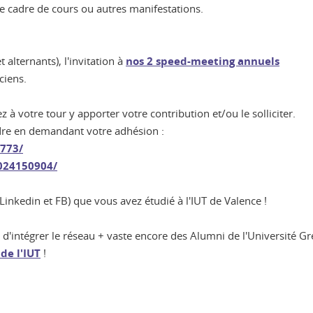
le cadre de cours ou autres manifestations.
 alternants), l'invitation à
nos 2 speed-meeting annuels
ciens.
 à votre tour y apporter votre contribution et/ou le solliciter.
ndre en demandant votre adhésion :
773/
024150904/
(Linkedin et FB) que vous avez étudié à l'IUT de Valence !
n d'intégrer le réseau + vaste encore des Alumni de l'Université G
de l'IUT
!