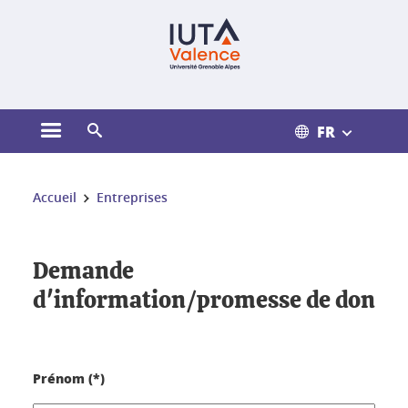
Gestion des cookies
FR
Ouvrir le menu principal
Ouvrir le moteur de recherche
Vous êtes ici :
Accueil
Entreprises
Demande
d'information/promesse de don
Prénom (*)