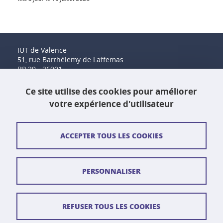
IUT de Valence
51, rue Barthélemy de Laffemas
BP 29 - 26901
Valence Cedex 9
Tél. : 04 75 41 88 00
Ce site utilise des cookies pour améliorer
Fax : 04 75 41 88 44
votre expérience d'utilisateur
Contact et plan d'accès
ACCEPTER TOUS LES COOKIES
Plan du site
PERSONNALISER
Crédits
Mentions légales
REFUSER TOUS LES COOKIES
Données personnelles