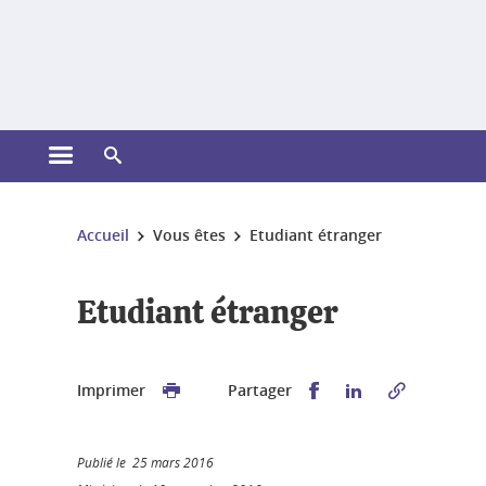
Gestion des cookies
Ouvrir le menu principal
Ouvrir le moteur de recherche
Vous êtes ici :
Accueil
Vous êtes
Etudiant étranger
Etudiant étranger
Partager sur Faceb
Partager sur L
Imprimer
Partager
Publié le 25 mars 2016