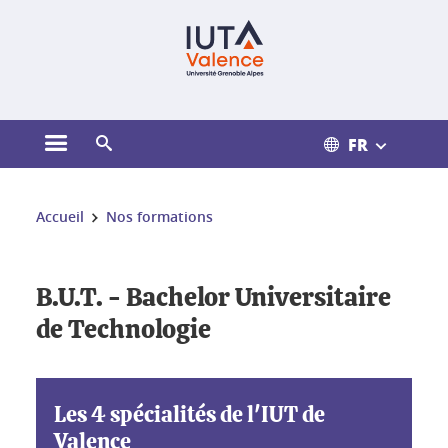
Gestion des cookies
FR
Ouvrir le menu principal
Ouvrir le moteur de recherche
Vous êtes ici :
Accueil
Nos formations
B.U.T. - Bachelor Universitaire
de Technologie
Les 4 spécialités de l'IUT de
Valence