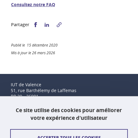
Consultez notre FAQ
Partager sur Facebook
Partager sur LinkedIn
Partager
Publié le 15 décembre 2020
Mis à jour le 26 mars 2026
IUT de Valence
51, rue Barthélemy de Laffemas
BP 29 - 26901
Valence Cedex 9
Tél. : 04 75 41 88 00
Ce site utilise des cookies pour améliorer
Fax : 04 75 41 88 44
votre expérience d'utilisateur
Contact et plan d'accès
ACCEPTER TOUS LES COOKIES