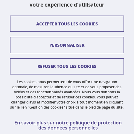
Fax : 04 75 41 88 44
votre expérience d'utilisateur
Contact et plan d'accès
ACCEPTER TOUS LES COOKIES
Plan du site
PERSONNALISER
Crédits
Mentions légales
REFUSER TOUS LES COOKIES
Données personnelles
Gestion des cookies
Les cookies nous permettent de vous offrir une navigation
optimale, de mesurer l'audience du site et de vous proposer des
vidéos et des fonctionnalités avancées. Nous vous donnons la
Accessibilité : non conforme
possibilité d'accepter et de refuser ces cookies. Vous pouvez
changer d'avis et modifier votre choix à tout moment en cliquant
sur le lien "Gestion des cookies" situé dans le pied de page du site.
En savoir plus sur notre politique de protection
des données personnelles