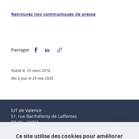
Retrouvez nos communiqués de presse
Partager sur Facebook
Partager sur LinkedIn
Partager
Publié le 25 mars 2016
Mis à jour le 29 mai 2026
IUT de Valence
51, rue Barthélemy de Laffemas
BP 29 - 26901
Valence Cedex 9
Tél. : 04 75 41 88 00
Ce site utilise des cookies pour améliorer